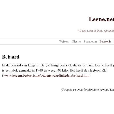
Leene.ne
All you want to know about th
Welkom
Nieuws
Stamboom
Betekenis
Beiaard
In de beiaard van Izegem, België hangt een klok die de bijnaam Leene heeft 
is een klok gemaakt in 1940 en weegt 40 kilo. Het heeft de slagtoon RE.
(
www.izegem.be/toerisme/bezienswaardigheden/beiaard.htm
)
Gemaakt en onderhouden door Arnaud Lee