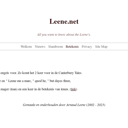
Leene.net
All you want to know about the Leene's.
Welkom
Nieuws
Stamboom
Betekenis
Privacy
Site Map
engels voor. Zo komt het 2 keer voor in de Canterbury Tales.
ke en " Leene me a marc, " quod he, " but dayes three,
mager (lean) en een keer in de betekenis van lenen. (
link
)
Gemaakt en onderhouden door Arnaud Leene (2002 - 2023)