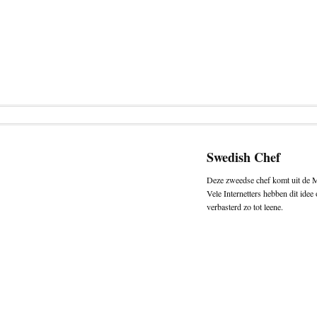
Swedish Chef
Deze zweedse chef komt uit de Mu
Vele Internetters hebben dit ide
verbasterd zo tot leene.