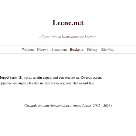
Leene.net
All you want to know about the Leene's.
Welkom
Nieuws
Stamboom
Betekenis
Privacy
Site Map
ppet serie. Hij sprak al zijn engels met een zeer zwaar Zweeds accent.
e opgepakt en engelse teksten in deze vorm gegoten. Het woord line
Gemaakt en onderhouden door Arnaud Leene (2002 - 2023)