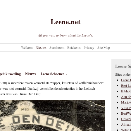
Leene.net
All you want to know about the Leene's.
Welkom
Nieuws
Stamboom
Betekenis
Privacy
Site Map
Leene Si
eluk tweeling
Nieuws
Leene Schoenen
»
Sites onde
Leene.t
30) is meerdere malen vermeld als “tapper, kastelein of koffiehuishouder”.
Bert L
r was niet vermeld. Dankzij verschillende advertenties in het Leidsch
Biblio
bater was van Huize Den Deijl.
Aan de
Marjol
Villa P
BertWe
Hoveri
Almati
Wilco 