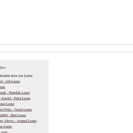
tes
rhouden door een Leene.
xt - Job Leene
eene
theek - Hendrik Leene
 Amstel - Petra Leene
eine Leene
eri Petra - Gerrit Leene
etHet - Bert Leene
ng Above - Arnaud Leene
ne Leene
Leene