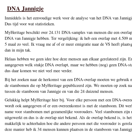
DNA Jannigje
Inmiddels is het eenvoudige werk voor de analyse van het DNA van Jannigj
Dus tijd voor wat statistieken.
MyHeritage beschikt over 24.131 DNA-samples van mensen die een overlap
DNA van Jannigje hebben. Ter vergelijking: ik heb een overlap met 4.509 
5 maal zo veel. Ik vraag me af of er meer emigratie naar de VS heeft plaat
dan in mijn tak.
Helaas hebben we geen idee hoe deze mensen aan elkaar gerelateerd zijn. E
aangegeven welk stukje DNA overlapt, maar we hebben (nog) geen DNA-s
dus daar komen we niet veel mee verder.
Bij het zoeken naar de herkomst van een DNA-overlap moeten we gebruik 
de stambomen die op MyHeritage gepubliceerd zijn. We moeten op zoek naa
tussen de stamboom van Jannigje en van die 24 duizend mensen.
Gelukkig helpt MyHeritage hier bij. Voor elke persoon met een DNA-over
wordt ook aangegeven of er een overeenkomst is met de stamboom. Dit wer
name voor stambomen met gezamenlijke voorouders. Veel stambomen zijn n
uitgewerkt en dus is de overlap niet bekend. Als de overlap bekend is, is het
makkelijk te achterhalen hoe die andere persoon met die voorouder is gerel
deze manier heb ik 34 mensen kunnen plaatsen in de stamboom van Jannigj