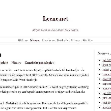
Leene.net
All you want to know about the Leene's.
Welkom
Nieuws
Stamboom
Betekenis
Privacy
Site Map
Nieuws 
d
juli 20
pdate
Nieuws
Genetische genealogie
»
april 2
maart 
voorouders van Leene waarschijnlijk op het Iberisch Schiereiland, en dan
januar
tatie die dit aangeeft heet DF27 (S250). Mensen met deze mutatie zijn dus
decemb
-Spanje en Zuid-West Frankrijk.
septem
 De mutatie is pas in 2012 ontdekt en in 2017 werd de geografische verdeling
august
verdeling slechts op een beperkt aantal personen is uitgevoerd. Het kan dus
juli 20
juni 2
mei 20
r in Nederland terecht is gekomen. Een voor de hand liggende suggestie is
august
 de legers van Alva is meegekomen. Dit is echter een vrij recente