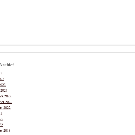
Archief
23
023
2023
i 2023
er 2022
ber 2022
us 2022
22
022
22
us 2018