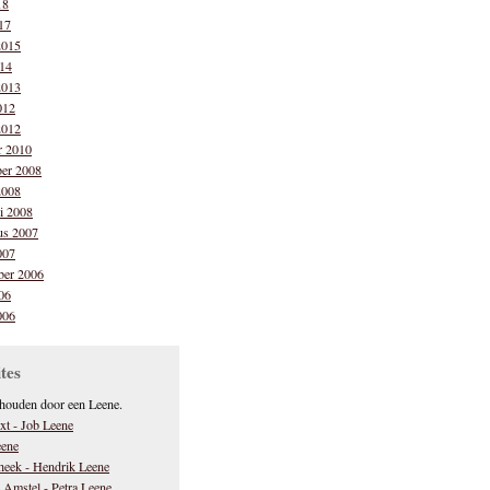
18
17
2015
014
2013
012
2012
r 2010
er 2008
2008
ri 2008
us 2007
007
ber 2006
06
006
tes
rhouden door een Leene.
xt - Job Leene
eene
theek - Hendrik Leene
 Amstel - Petra Leene