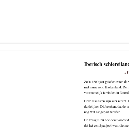
Iberisch schiereilan
«
U
Zo’n 4200 jaar geleden zaten de 
met name rond Baskenland. De mu
voornamelijk te vinden in Noord
Deze resultaten zijn zeer recent.
duidelijker. Dit betekent dat de 
nog wat aangepast worden.
De vraag is nu hoe deze vooroude
dat het een Spanjool was, die met