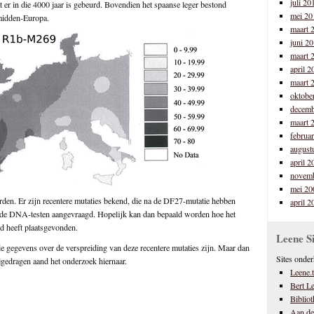
juli 20
t er in die 4000 jaar is gebeurd. Bovendien het spaanse leger bestond
mei 20
 midden-Europa.
maart 
juni 2
maart 
april 2
maart 
oktobe
decemb
maart 
februa
august
april 2
novem
mei 20
den. Er zijn recentere mutaties bekend, die na de DF27-mutatie hebben
april 2
 de DNA-testen aangevraagd. Hopelijk kan dan bepaald worden hoe het
nd heeft plaatsgevonden.
Leene Si
de gegevens over de verspreiding van deze recentere mutaties zijn. Maar dan
Sites onde
bjgedragen aand het onderzoek hiernaar.
Leene.t
Bert L
Biblio
Aan de